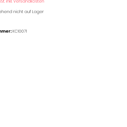
wSt. inkl. Versandkosten
hend nicht auf Lager
mmer:
KC10071