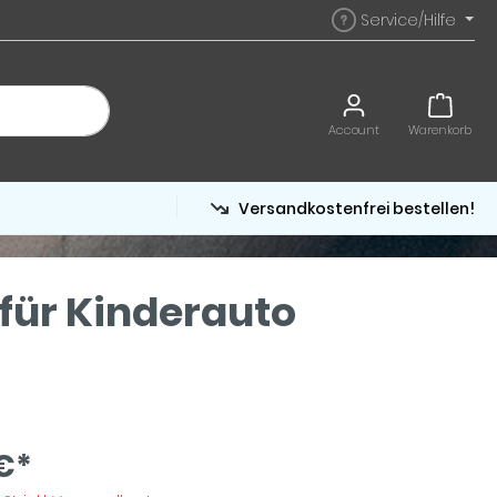
Service/Hilfe
Account
Warenkorb
Versandkostenfrei bestellen!
 für Kinderauto
€*