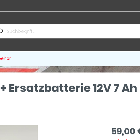
behör
+ Ersatzbatterie 12V 7 Ah
59,00 