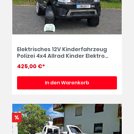
Elektrisches 12V Kinderfahrzeug
Polizei 4x4 Allrad Kinder Elektro
Auto 2-Sitzer Polizeiauto in
425,00 €*
schwarz
In den Warenkorb
%