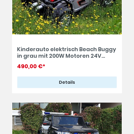
Kinderauto elektrisch Beach Buggy
in grau mit 200W Motoren 24V
Elektroauto Doppelsitzer bis 10
490,00 €*
km/h
Details