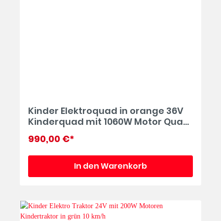
Kinder Elektroquad in orange 36V
Kinderquad mit 1060W Motor Quad
für Kinder ATV elektrisch bis 35
990,00 €*
km/h
In den Warenkorb