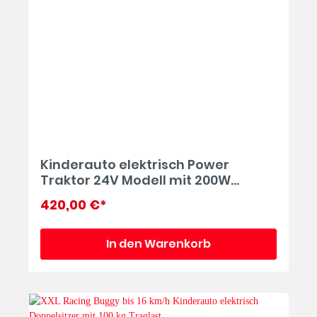
Kinderauto elektrisch Power
Traktor 24V Modell mit 200W
Motoren Kindertraktor in rot 10
420,00 €*
km/h
In den Warenkorb