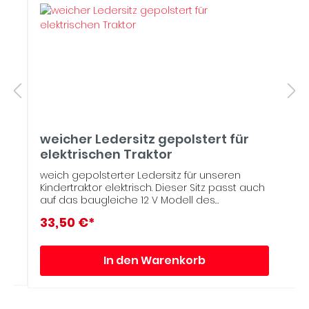
weicher Ledersitz gepolstert für
elektrischen Traktor
weich gepolsterter Ledersitz für unseren
Kindertraktor elektrisch. Dieser Sitz passt auch
auf das baugleiche 12 V Modell des
elektrischen Traktors.Der Ledersitz wird 1:1 wie
33,50 €*
der normale Sitz in den Kindertraktor montiert.
Bitte beachten: - gepolsterter Ledersitz ist
nicht aus echtem Leder - Naht kann schief
In den Warenkorb
sein und Produkt nicht 100% gerade sein - von
hinten und an den Seiten kann es zu
Verarbeitungsfehlern kommen- Produkt kann
Druckstellen haben